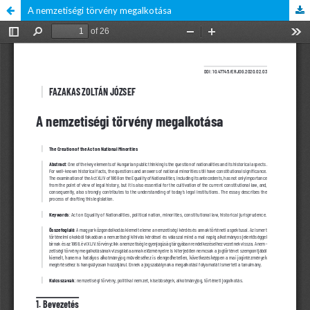
A nemzetiségi törvény megalkotása