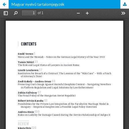
Magyar nyelvű tartalomjegyzék