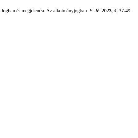
zi Jogban és megjelenése Az alkotmányjogban.
E. Jé.
2023
,
4
, 37-49.