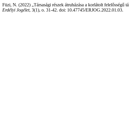
Füzi, N. (2022) „Társasági részek átruházása a korlátolt felelősségű t
Erdélyi Jogélet
, 3(1), o. 31-42. doi: 10.47745/ERJOG.2022.01.03.