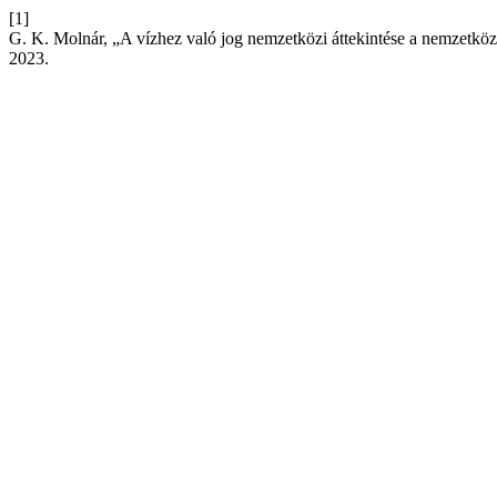
[1]
G. K. Molnár, „A vízhez való jog nemzetközi áttekintése a nemzetkö
2023.