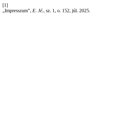
[1]
„Impresszum”,
E. Jé.
, sz. 1, o. 152, júl. 2025.