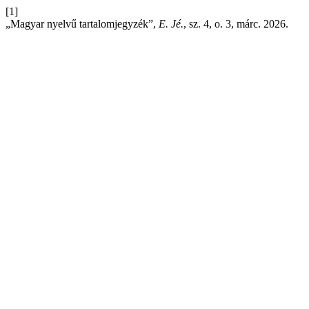
[1]
„Magyar nyelvű tartalomjegyzék”,
E. Jé.
, sz. 4, o. 3, márc. 2026.