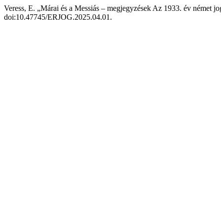
Veress, E. „Márai és a Messiás – megjegyzések Az 1933. év német jog
doi:10.47745/ERJOG.2025.04.01.