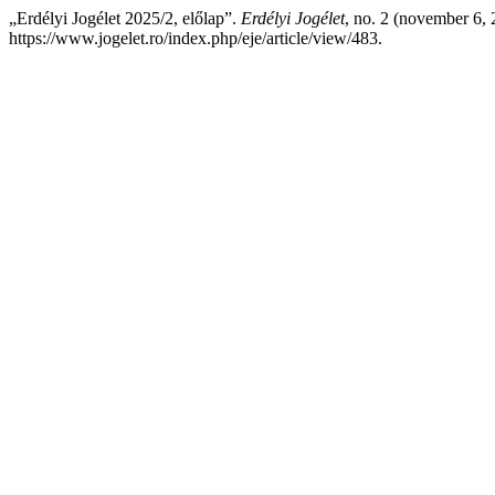
„Erdélyi Jogélet 2025/2, előlap”.
Erdélyi Jogélet
, no. 2 (november 6, 
https://www.jogelet.ro/index.php/eje/article/view/483.