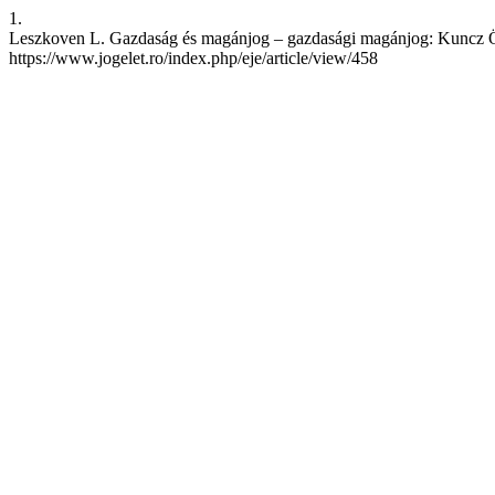
1.
Leszkoven L. Gazdaság és magánjog – gazdasági magánjog: Kuncz Ödön
https://www.jogelet.ro/index.php/eje/article/view/458