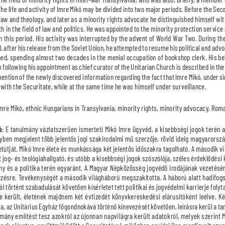
he life and activity of Imre Mikó may be divided into two major periods. Before the Sec
law and theology, and later as a minority rights advocate he distinguished himself wit
th in the field of law and politics. He was appointed to the minority protection service
this period. His activity was interrupted by the advent of World War Two. During the w
d, after his release from the Soviet Union, he attempted to resume his political and advo
ined, spending almost two decades in the menial occupation of bookshop clerk. His bel
n following his appointment as chief curator of the Unitarian Church is described in the
ntion of the newly discovered information regarding the fact that Imre Mikó, under si
with the Securitate, while at the same time he was himself under surveillance.
Imre Mikó, ethnic Hungarians in Transylvania, minority rights, minority advocacy, Roma
ó
: E tanulmány vázlatszerűen ismerteti Mikó Imre ügyvéd, a kisebbségi jogok terén a
lyben megjelent több jelentős jogi szakirodalmi mű szerzője, rövid ideig magyarorszá
letútját. Mikó Imre élete és munkássága két jelentős időszakra tagolható. A második v
 jog- és teológiahallgató, és utóbb a kisebbségi jogok szószólója, széles érdeklődési kö
y és a politika terén egyaránt. A Magyar Népközösség jogvédő irodájának vezetésér
ezésre. Tevékenységét a második világháború megszakította. A háború alatt hadifogs
l történt szabadulását követően kísérletet tett politikai és jogvédelmi karrierje foly
e került, életének majdnem két évtizedét könyvkereskedési elárusítóként leélve. Ké
ja, az Unitárius Egyház főgondnokává történő kinevezését követően, leírásra kerül a ta
ulmány említést tesz azokról az újonnan napvilágra került adatokról, melyek szerint M
nek alávetve, együttműködött a Securitatéval, miközben egyidejűleg megfigyelt szemé