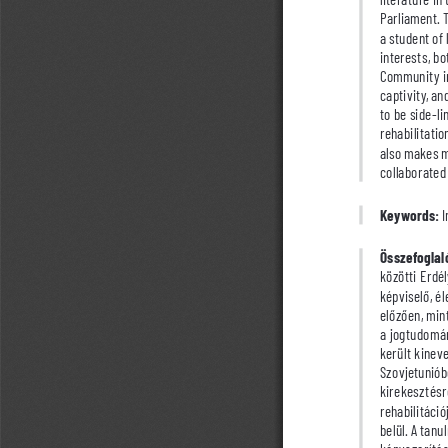
Parliament. T
a student of 
interests, bo
Community in 
captivity, an
to be side-l
rehabilitatio
also makes me
collaborated 
Keywords:
 
Összefoglal
közötti Erdé
képviselő, é
előzően, mint
a jogtudomán
került kinev
Szovjetunióbó
kirekesztésr
rehabilitáció
belül. A tan
kényszerítés