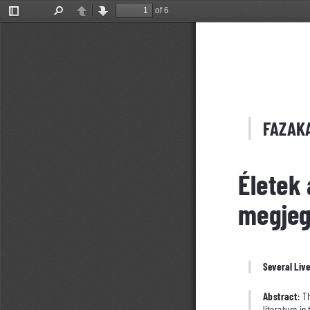
of 6
Toggle
Find
Previous
Next
Sidebar
FAZAKA
Életek 
megjeg
Several Live
Abstract
: T
literature in