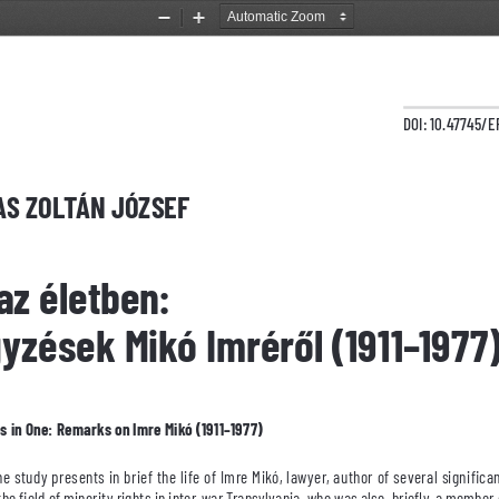
Zoom
Zoom
Out
In
Életek az életben:  megjegyzések Mikó Imrér
DOI: 10.47745/E
S ZOLTÁN JÓZSEF
az életben: 
yzések Mikó Imréről (1911–1977)
s in One: Remarks on Imre Mikó (1911–1977)
he study presents in brief the life of Imre Mikó, lawyer, author of several significan
 the field of minority rights in inter-war Transylvania, who was also, briefly, a member