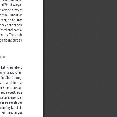
ond World War, as 
h a wide array of 
 of the Hungarian 
ar, he fell into 
cacy carrier only 
ated and partial 
 study. The study 
gnificant duress, 
nia.
 két világháború 
gi országgyűlési 
ilágháborút meg
-
re által tűnt ki, 
e e periódusban 
ágba esett, és a 
tatására, azonban 
sei és részleges 
nulmány keretein 
ikó Imre, súlyos 
ly is volt.