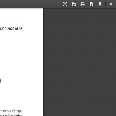
Current
Presentation
Open
Print
Download
Too
View
Mode
ől (1911–1977)
RJOG.2020.01.03
t works of legal 
 of the Hungarian 