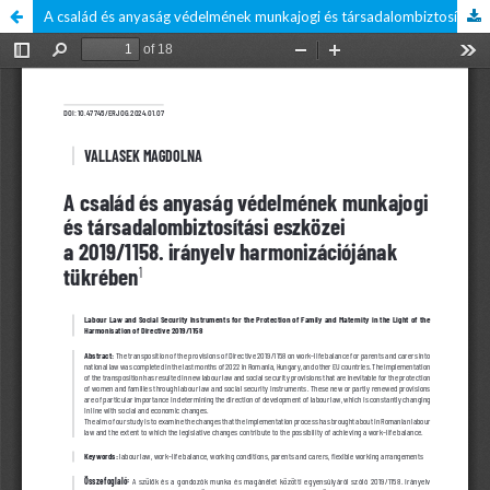
A család és anyaság védelmének munkajogi és társadalombiztosítási eszközei a 2019/1158. irányelv harmonizációjának tükrében