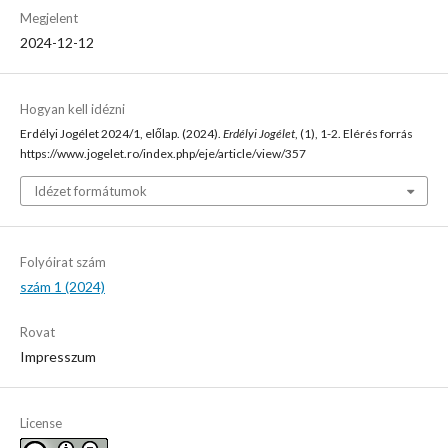
Megjelent
2024-12-12
Hogyan kell idézni
Erdélyi Jogélet 2024/1, előlap. (2024).
Erdélyi Jogélet
, (1), 1-2. Elérés forrás
https://www.jogelet.ro/index.php/eje/article/view/357
Idézet formátumok
Folyóirat szám
szám 1 (2024)
Rovat
Impresszum
License