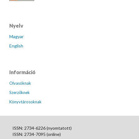
Nyelv
Magyar
English
Információ
Olvasóknak
Szerzőknek
Könyvtárosoknak
ISSN: 2734-6226 (nyomtatott)
ISSN: 2734-7095 (online)