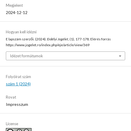
Megjelent
2024-12-12
Hogyan kell idézni
E lapszám szerzői. (2024).
Erdélyi Jogélet
, (1), 177-178. Elérés forrás
https://www.jogelet.ro/index.php/eje/article/view/369
Idézet formátumok
Folyóirat szám
szám 1 (2024)
Rovat
Impresszum
License