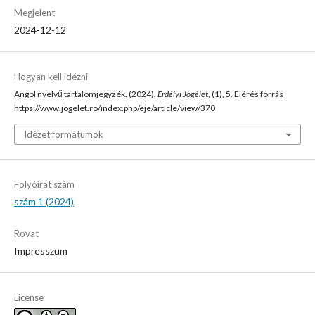
Megjelent
2024-12-12
Hogyan kell idézni
Angol nyelvű tartalomjegyzék. (2024).
Erdélyi Jogélet
, (1), 5. Elérés forrás
https://www.jogelet.ro/index.php/eje/article/view/370
Idézet formátumok
Folyóirat szám
szám 1 (2024)
Rovat
Impresszum
License