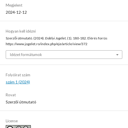
Megjelent
2024-12-12
Hogyan kell idézni
Szerzői útmutató. (2024).
Erdélyi Jogélet
, (1), 180-182. Elérés forrás
https://www.jogelet.ro/index.php/eje/article/view/372
Idézet formátumok
Folyóirat szám
szám 1 (2024)
Rovat
Szerzői útmutató
License