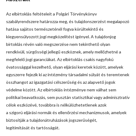
Az elbirtoklás feltételeit a Polgári Törvénykönyv
szabályrendszere határozza meg, és tulajdonszerzést megalapozó
hatása sajátos természeténél fogva körültekintő és
kiegyensúlyozott jogi megközelítést igényel. A tulajdonjog
birtoklás révén való megszerzése nem tekinthető olyan
rendkívüli, sürgősségi jellegű eszköznek, amely mellőzhetné a
megfelelő jogi garanciákat. Az elbirtoklás csakis nagyfokú
óvatossággal kezelhető, olyan eljárási keretek között, amelyek
egyszerre fejezik ki az intézmény társadalmi súlyát és teremtenek
összhangot az igazgatási célszerűség és az alapvető jogok
védelme között. Az elbirtoklás intézménye nem válhat sem
politikai beavatkozás, sem pusztán statisztikai vagy adminisztratív
célok eszközévé, továbbra is nélkülözhetetlenek azok
a szigorú eljárási normák és ellenőrzési mechanizmusok, amelyek
biztosítják a tulajdonátruházások jogszerűségét,
legitimitását és tartósságát.