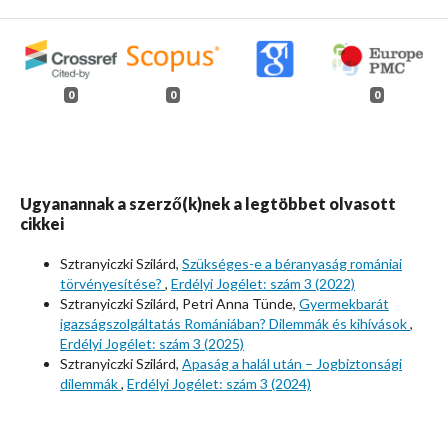
0
0
0
Ugyanannak a szerző(k)nek a legtöbbet olvasott
cikkei
Sztranyiczki Szilárd,
Szükséges-e a béranyaság romániai
törvényesítése?
,
Erdélyi Jogélet: szám 3 (2022)
Sztranyiczki Szilárd, Petri Anna Tünde,
Gyermekbarát
igazságszolgáltatás Romániában? Dilemmák és kihívások
,
Erdélyi Jogélet: szám 3 (2025)
Sztranyiczki Szilárd,
Apaság a halál után – Jogbiztonsági
dilemmák
,
Erdélyi Jogélet: szám 3 (2024)