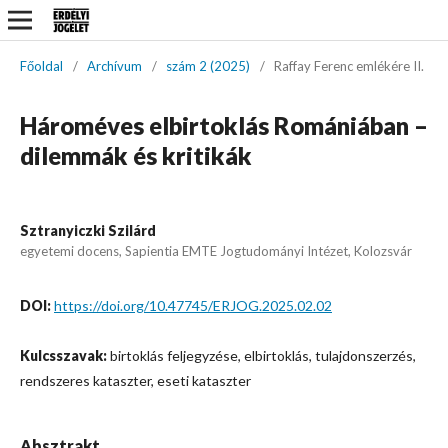
Főoldal
/
Archívum
/
szám 2 (2025)
/
Raffay Ferenc emlékére II.
Hároméves elbirtoklás Romániában –
dilemmák és kritikák
Sztranyiczki Szilárd
egyetemi docens, Sapientia EMTE Jogtudományi Intézet, Kolozsvár
DOI:
https://doi.org/10.47745/ERJOG.2025.02.02
Kulcsszavak:
birtoklás feljegyzése, elbirtoklás, tulajdonszerzés,
rendszeres kataszter, eseti kataszter
Absztrakt