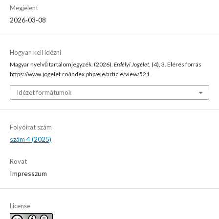
Megjelent
2026-03-08
Hogyan kell idézni
Magyar nyelvű tartalomjegyzék. (2026).
Erdélyi Jogélet
, (4), 3. Elérés forrás
https://www.jogelet.ro/index.php/eje/article/view/521
Idézet formátumok
Folyóirat szám
szám 4 (2025)
Rovat
Impresszum
License