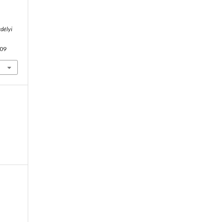
rdélyi
.09