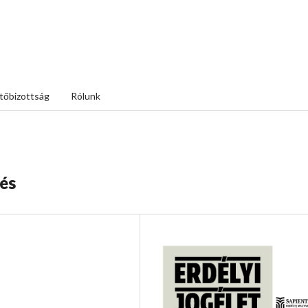
tőbizottság
Rólunk
lés