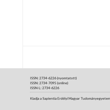
ISSN: 2734-6226 (nyomtatott)
ISSN: 2734-7095 (online)
ISSN-L: 2734-6226
Kiadja a Sapientia Erdélyi Magyar Tudományegyetem 