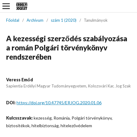
Főoldal
/
Archívum
/
szám 1 (2020)
/
Tanulmányok
A kezességi szerződés szabályozása
a román Polgári törvénykönyv
rendszerében
Veress Emőd
Sapientia Erdélyi Magyar Tudományegyetem, Kolozsvári Kar, Jog Szak
DOI:
https://doi.org/10.47745/ERJOG.2020.01.06
Kulcsszavak:
kezesség, Románia, Polgári törvénykönyv,
biztosítékok, hitelbiztonság, hitelezővédelem