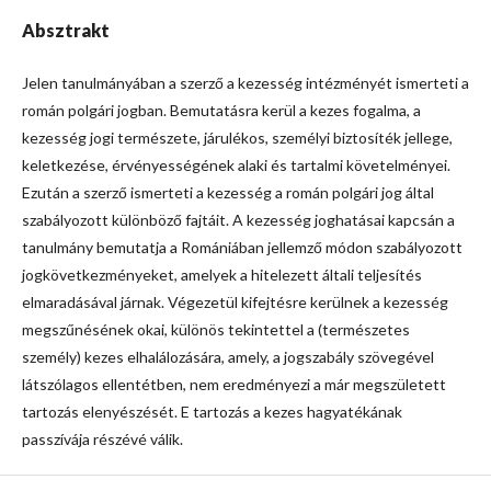
Absztrakt
Jelen tanulmányában a szerző a kezesség intézményét ismerteti a
román polgári jogban. Bemutatásra kerül a kezes fogalma, a
kezesség jogi természete, járulékos, személyi biztosíték jellege,
keletkezése, érvényességének alaki és tartalmi követelményei.
Ezután a szerző ismerteti a kezesség a román polgári jog által
szabályozott különböző fajtáit. A kezesség joghatásai kapcsán a
tanulmány bemutatja a Romániában jellemző módon szabályozott
jogkövetkezményeket, amelyek a hitelezett általi teljesítés
elmaradásával járnak. Végezetül kifejtésre kerülnek a kezesség
megszűnésének okai, különös tekintettel a (természetes
személy) kezes elhalálozására, amely, a jogszabály szövegével
látszólagos ellentétben, nem eredményezi a már megszületett
tartozás elenyészését. E tartozás a kezes hagyatékának
passzívája részévé válik.