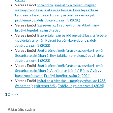
Veress Emőd,
Vitaindító javaslatok a román−magyar
viszony rövid távú javítása és hosszú távú fejlesztése
kapcsán: a kisebbségi törvény aktualitása és egyéb
problémák
,
Erdélyi Jogélet: szám 3 (2020)
Veress Emőd,
Százéves az 1923. évi román Alkotmány
,
Erdélyi Jogélet: szám 3 (2023)
Veress Emőd,
Bizonytalanság és idő együttállása: a feltétel
tipológiája a román Polgári törvénykönyvben
,
Erdélyi
Jogélet: szám 3 (2022)
Veress Emőd,
Jogtörténeti mélyfúrások az egykori román
Securitate aktáiban 1. Egy taktikai terv elemzése
,
Erdélyi
Jogélet: szám 1 (2023)
Veress Emőd,
Jogtörténeti mélyfúrások az egykori román
Securitate aktáiban 2. A „háborús bűnös” Bónis György
jogászprofesszor
,
Erdélyi Jogélet: szám 2 (2024)
Veress Emőd,
Márai és a Messiás – megjegyzések az 1933.
év német jogtörténetéről
,
Erdélyi Jogélet: szám 4 (2025)
1
2
>
>>
Aktuális szám