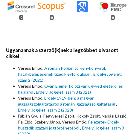
0
0
0
Ugyanannak a szerző(k)nek a legtöbbet olvasott
cikkei
Veress Emőd,
A román Polgári törvénykönyvről,
hatálybalépésének tizedik évfordulóján
,
Erdélyi Jogélet:
szám 2 (2021)
Veress Emőd,
Óvári Elemér kolozsvári ügyvéd életéről és
haláláról
,
Erdélyi Jogélet: szám 3 (2021)
Veress Emőd,
Erdély 1919-ben: a magyar
igazságszolgáltatástól a román igazságszolgáltatásig
,
Erdélyi Jogélet: szám 2 (2020)
Fábián Gyula, Fegyveresi Zsolt, Kokoly Zsolt, Nánási László,
Pál Előd, Székely János, Veress Emőd,
Fejezetek Erdély
huszadik századi jogtörténetéből
,
Erdélyi Jogélet: szám 3
(2020)