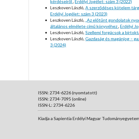
kérdéseiről
,
Erdélyi Jogélet: szám 3 (2022)
Leszkoven László,
A szerződéses kötelem tárgy
Erdélyi Jogélet: szám 3 (2023)
Leszkoven László,
„Az előtűnt gondolatok ny
általános elmélete című könyvéhez
,
Erdélyi J
Leszkoven László,
Szellemi forgácsok a birtok
Leszkoven László,
Gazdaság és magánjog – g
3 (2024)
ISSN: 2734-6226 (nyomtatott)
ISSN: 2734-7095 (online)
ISSN-L: 2734-6226
Kiadja a Sapientia Erdélyi Magyar Tudományegyetem 