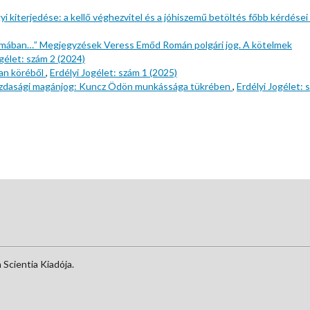
i kiterjedése: a kellő véghezvitel és a jóhiszemű betöltés főbb kérdései
omában…” Megjegyzések Veress Emőd Román polgári jog. A kötelmek
ogélet: szám 2 (2024)
tan köréből
,
Erdélyi Jogélet: szám 1 (2025)
azdasági magánjog: Kuncz Ödön munkássága tükrében
,
Erdélyi Jogélet: 
Scientia Kiadója.