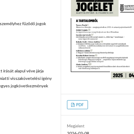
 személyhez fűződő jogok
írását alapul véve járja
iatti visszakövetelési igény
ő egyes jogkövetkezmények
PDF
Megjelent
2026-03-08