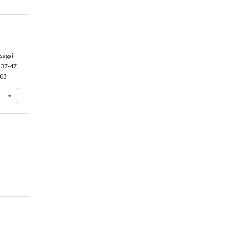
ságai –
, 37-47.
.03