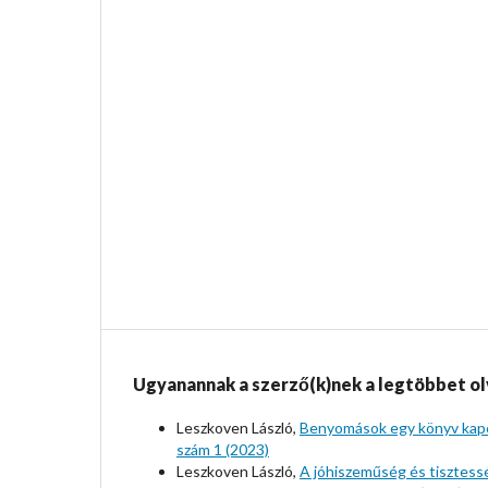
Ugyanannak a szerző(k)nek a legtöbbet ol
Leszkoven László,
Benyomások egy könyv kapcsá
szám 1 (2023)
Leszkoven László,
A jóhiszeműség és tisztess