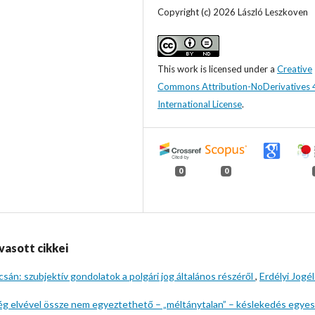
Copyright (c) 2026 László Leszkoven
This work is licensed under a
Creative
Commons Attribution-NoDerivatives 
International License
.
0
0
vasott cikkei
n: szubjektív gondolatok a polgári jog általános részéről
,
Erdélyi Jogél
ég elvével össze nem egyeztethető – „méltánytalan” – késlekedés egyes