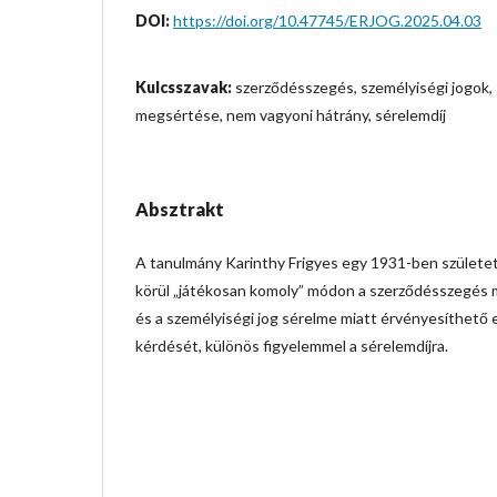
DOI:
https://doi.org/10.47745/ERJOG.2025.04.03
Kulcsszavak:
szerződésszegés, személyiségi jogok,
megsértése, nem vagyoni hátrány, sérelemdíj
Absztrakt
A tanulmány Karinthy Frigyes egy 1931-ben született 
körül „játékosan komoly” módon a szerződésszegés m
és a személyiségi jog sérelme miatt érvényesíthet
kérdését, különös figyelemmel a sérelemdíjra.