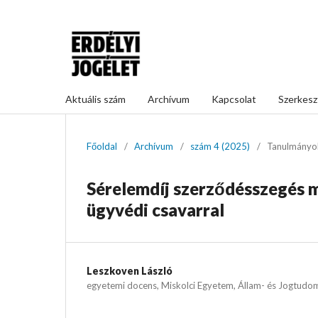
Aktuális szám
Archívum
Kapcsolat
Szerkesz
Főoldal
/
Archívum
/
szám 4 (2025)
/
Tanulmányo
Sérelemdíj szerződésszegés mi
ügyvédi csavarral
Leszkoven László
egyetemi docens, Miskolci Egyetem, Állam- és Jogtudom