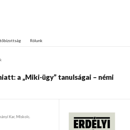
tőbizottság
Rólunk
k
att: a „Miki-ügy” tanulságai – némi
ányi Kar, Miskolc.