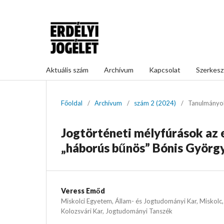
Aktuális szám
Archívum
Kapcsolat
Szerkesz
Főoldal
/
Archívum
/
szám 2 (2024)
/
Tanulmányo
Jogtörténeti mélyfúrások az 
„háborús bűnös” Bónis Györg
Veress Emőd
Miskolci Egyetem, Állam- és Jogtudományi Kar, Miskolc,
Kolozsvári Kar, Jogtudományi Tanszék