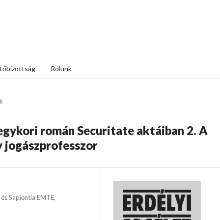
tőbizottság
Rólunk
k
egykori román Securitate aktáiban 2. A
y jogászprofesszor
 és Sapientia EMTE,