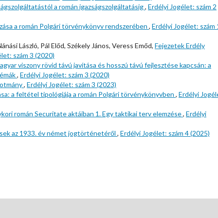
ágszolgáltatástól a román igazságszolgáltatásig
,
Erdélyi Jogélet: szám 2
ozása a román Polgári törvénykönyv rendszerében
,
Erdélyi Jogélet: szám 
Nánási László, Pál Előd, Székely János, Veress Emőd,
Fejezetek Erdély
élet: szám 3 (2020)
agyar viszony rövid távú javítása és hosszú távú fejlesztése kapcsán: a
blémák
,
Erdélyi Jogélet: szám 3 (2020)
lkotmány
,
Erdélyi Jogélet: szám 3 (2023)
ása: a feltétel tipológiája a román Polgári törvénykönyvben
,
Erdélyi Jogél
kori román Securitate aktáiban 1. Egy taktikai terv elemzése
,
Erdélyi
sek az 1933. év német jogtörténetéről
,
Erdélyi Jogélet: szám 4 (2025)