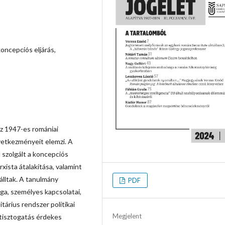
koncepciós eljárás,
z 1947-es romániai
vetkezményeit elemzi. A
l szolgált a koncepciós
xista átalakítása, valamint
álltak. A tanulmány
PDF
a, személyes kapcsolatai,
itárius rendszer politikai
Megjelent
 tisztogatás érdekes