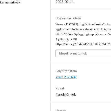
2025-02-11
kai narratívák
Hogyan kell idézni
Veress, E. (2025). Jogtörténeti mélyfúrás
egykori román Securitate aktáiban 2. A „h
bűnös” Bónis György jogászprofesszor.
Er
Jogélet
, (2), 7-30.
https://doi.org/10.47745/ERJOG.2024.02
Idézet formátumok
Folyóirat szám
szám 2 (2024)
Rovat
Tanulmányok
License