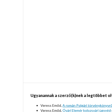
Ugyanannak a szerző(k)nek a legtöbbet ol
Veress Emőd,
A román Polgári törvénykönyvrő
Veress Emőd,
Óvári Elemér kolozsvári ügyvéd é