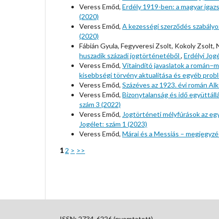
Veress Emőd,
Erdély 1919-ben: a magyar igazs
(2020)
Veress Emőd,
A kezességi szerződés szabály
(2020)
Fábián Gyula, Fegyveresi Zsolt, Kokoly Zsolt, 
huszadik századi jogtörténetéből
,
Erdélyi Jog
Veress Emőd,
Vitaindító javaslatok a román−m
kisebbségi törvény aktualitása és egyéb pro
Veress Emőd,
Százéves az 1923. évi román A
Veress Emőd,
Bizonytalanság és idő együttáll
szám 3 (2022)
Veress Emőd,
Jogtörténeti mélyfúrások az egy
Jogélet: szám 1 (2023)
Veress Emőd,
Márai és a Messiás – megjegyzé
1
2
>
>>
ISSN: 2734-6226 (nyomtatott)