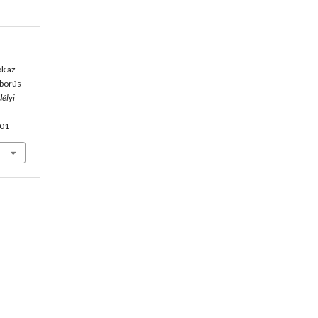
ok az
áborús
délyi
.01